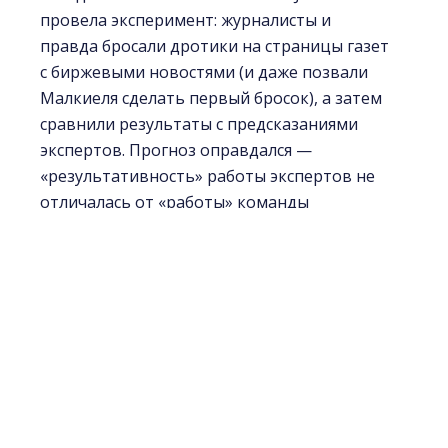
провела эксперимент: журналисты и
правда бросали дротики на страницы газет
с биржевыми новостями (и даже позвали
Малкиеля сделать первый бросок), а затем
сравнили результаты с предсказаниями
экспертов. Прогноз оправдался —
«результативность» работы экспертов не
отличалась от «работы» команды
метателей дротиков.
Индекс против торговли
Известно, что в среднем 80–90% активно
управляемых фондов проигрывают
соответствующим финансовым индексам.
Также известно, что единственный